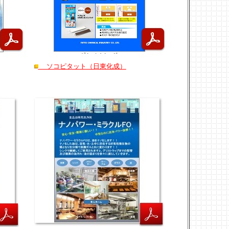
ソコピタット
（日東化成）