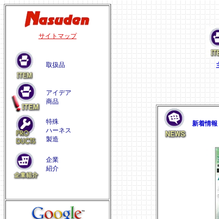
サイトマップ
取扱品
主
アイデア
商品
特殊
新着情報
ハーネス
製造
企業
紹介