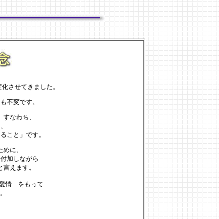
変化させてきました。
にも不変です。
」すなわち、
け、
くること」です。
ために、
を付加しながら
と言えます。
 愛情 をもって
す。