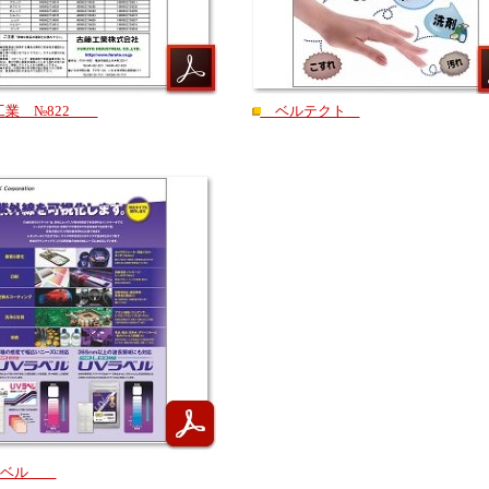
業 №822
ベルテクト
 ラベル