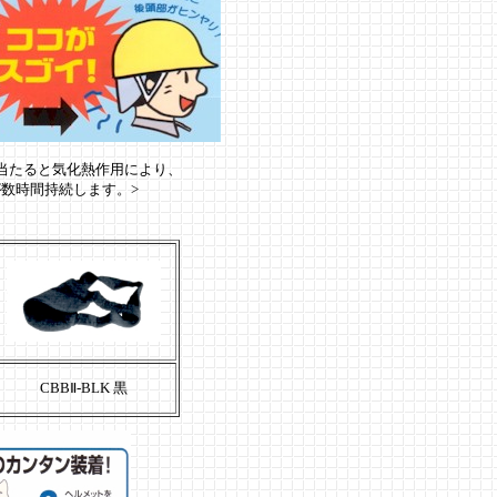
に当たると気化熱作用により、
時間持続します。>
CBB
Ⅱ-BLK 黒