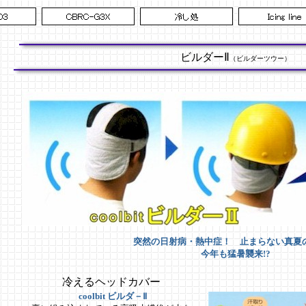
ビルダーⅡ
（ビルダーツウー）
突然の日射病・熱中症！ 止まらない真夏
今年も猛暑襲来!?
冷えるヘッドカバー
coolbit ビルダ－Ⅱ