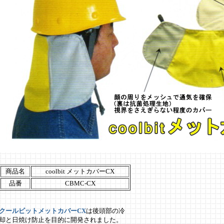
商品名
coolbit メットカバーCX
品番
CBMC-CX
クールビットメットカバーCX
は後頭部の冷
却と日焼け防止を目的に開発されました。