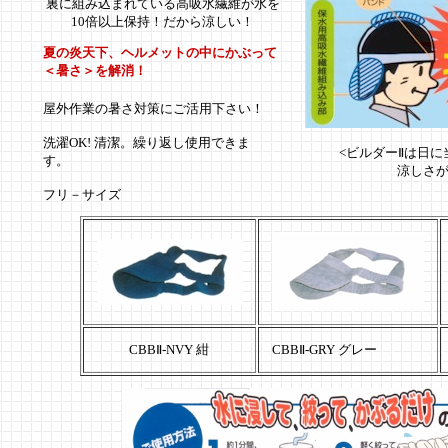
裏に組み込まれている高吸水繊維が水を
10倍以上保持！だから涼しい！
夏の炎天下、ヘルメットの中にかぶって
＜暑さ＞を解消！
屋外作業の暑さ対策にご活用下さい！
洗濯OK! 清潔。繰り返し使用できま
<ビルダーⅡは日
す。
涼しさが数
フリ－サイズ
CBBⅡ-NVY 紺
CBB
Ⅱ-GRY グレー