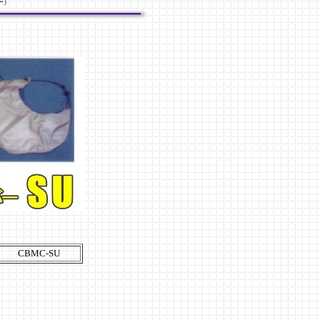
ー）
CBMC-SU