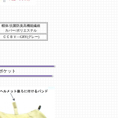
帽体/抗菌防臭高機能繊維
カバー/ポリエステル
ＣＣＢＶ―GRY(グレー)
ポケット