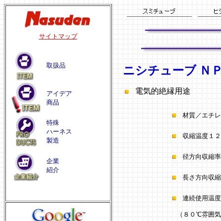
サイトマップ
取扱品
ニシチューブ Ｎ
電気的絶縁用途
アイデア
商品
材質／エチレ
特殊
ハーネス
収縮温度１２
製造
径方向収縮率
企業
紹介
長さ方向収縮
連続使用温度
（８０℃雰囲気