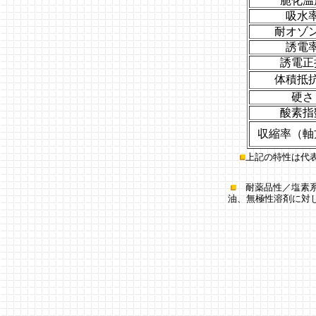
脆化温
吸水
耐オゾ
誘電
誘電正
体積抵
硬さ
酸素指
収縮率（軸
上記の特性は代
耐薬品性／塩素
油、無極性溶剤に対