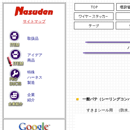
サイトマップ
取扱品
アイデア
商品
特殊
ハーネス
製造
企業
一般パテ（シーリングコン
紹介
すきまシール用 （防水、