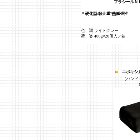
プラシールＮＦ
＊硬化型/軽比重/熱膨張性
色 調 ライトグレー
荷 姿 400g×20個入／箱
エポキシ
（ハンドホ
金属・塩ビ