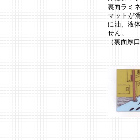
裏面ラミ
マットが
に油、液
せん。
（裏面厚