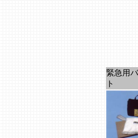
緊急用
ト