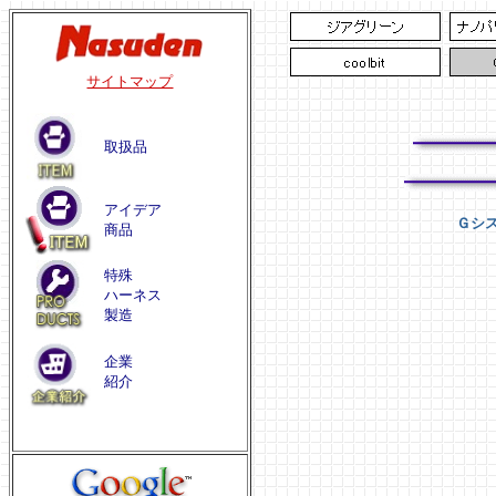
サイトマップ
取扱品
アイデア
Ｇシ
商品
特殊
ハーネス
製造
企業
紹介