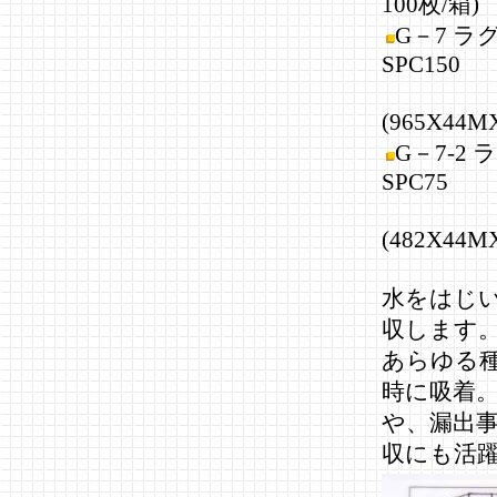
100枚/箱)
G－7 ラ
SPC150
(965X44M
G－7-2
SPC75
(482X44M
水をはじ
収します
あらゆる
時に吸着
や、漏出
収にも活