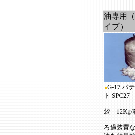
油専用
イプ）
G-17 
ト SPC27
(12
袋 12Kg/
ろ過装置