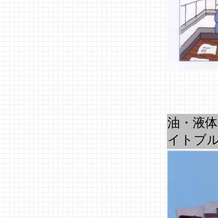
油・液
イトブ