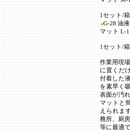
(90
1セット/箱
G-28 
マット L-1
(900
1セット/箱
作業用現
に置くだ
付着した
を素早く
表面が汚
マットと
えられま
務所、厨
等に最適